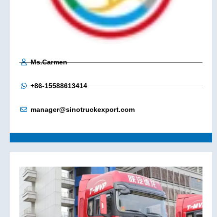
Ms.Carmen
+86-15588613414
manager@sinotruckexport.com