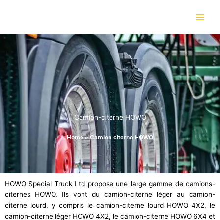
Skip
to
content
Camion-citerne HOWO
Home
»
Camion-citerne HOWO
HOWO Special Truck Ltd propose une large gamme de camions-
citernes HOWO. Ils vont du camion-citerne léger au camion-
citerne lourd, y compris le camion-citerne lourd HOWO 4X2, le
camion-citerne léger HOWO 4X2, le camion-citerne HOWO 6X4 et