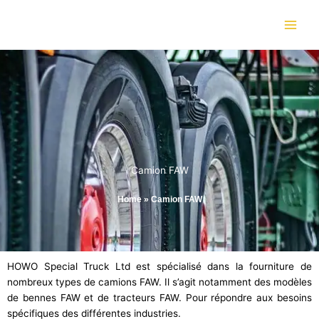
Skip
to
content
Camion FAW
Home
»
Camion FAW
HOWO Special Truck Ltd est spécialisé dans la fourniture de
nombreux types de camions FAW. Il s’agit notamment des modèles
de bennes FAW et de tracteurs FAW. Pour répondre aux besoins
spécifiques des différentes industries.