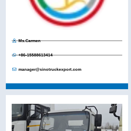
Ms.Carmen
+86-15588613414
manager@sinotruckexport.com