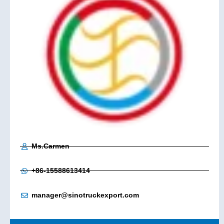
Ms.Carmen
+86-15588613414
manager@sinotruckexport.com