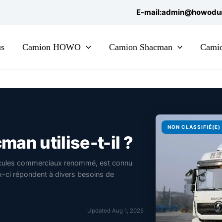
E-mail:admin@howodu
us
Camion HOWO
Camion Shacman
Cami
NON CLASSIFIÉ(E)
an utilise-t-il ?
icules commerciaux renommé, est connu
x-ci répondent à divers besoins de
Updated Aug 1, 2025