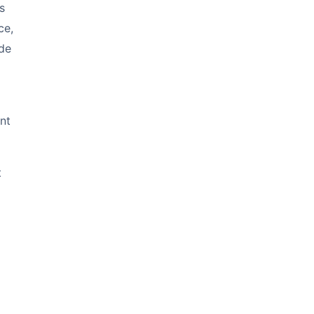
s
ce,
 de
nt
t