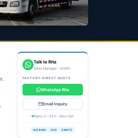
Talk to Rita
Sales Manager · HOWO
n
.
FACTORY-DIRECT QUOTE
s
WhatsApp Rita
Email Inquiry
s
Reply in ~24 h · Mon–Sat
ISO 9001
CCC
CNHTC