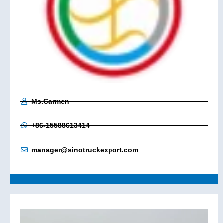
Ms.Carmen
+86-15588613414
manager@sinotruckexport.com