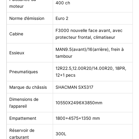
400 ch
moteur
Norme d’émission
Euro 2
F3000 nouvelle face avant, avec
Cabine
protecteur frontal, climatiseur
MAN9.5(avant)/16(arrière), frein à
Essieux
tambour
12R22.5,12.00R20/14.00R20, 18PR,
Pneumatiques
12+1 pecs
Marque du châssis
SHACMAN SX5317
Dimensions de
10550X2496X3850mm
l’appareil
Empattement
1800+4575+1350 mm
Réservoir de
300L
carburant