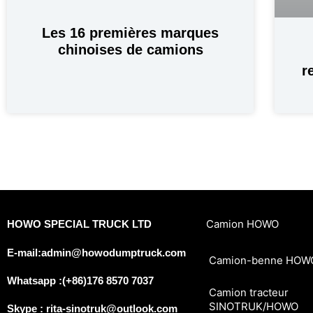
Les 16 premières marques
chinoises de camions
r
Camion HOWO
HOWO SPECIAL TRUCK LTD
E-mail:admin@howodumptruck.com
Camion-benne HOW
Whatsapp :(+86)176 8570 7037
Camion tracteur
SINOTRUK/HOWO
Skype : rita-sinotruk@outlook.com