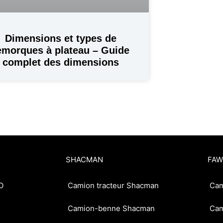
Dimensions et types de
emorques à plateau – Guide
complet des dimensions
SHACMAN
FAW
O
Camion tracteur Shacman
Cam
Camion-benne Shacman
Cam